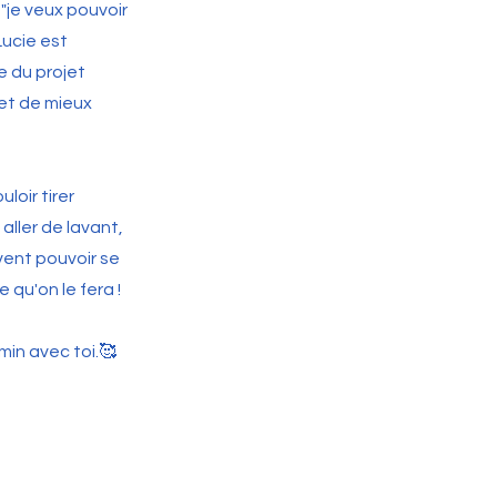
"je veux pouvoir
Lucie est
e du projet
met de mieux
loir tirer
aller de lavant,
vent pouvoir se
 qu'on le fera !
min avec toi.🥰