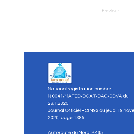
Previous
National registration number :
N 0041/MATED/DGAT/DAG/SDVA du
28.1.2020
Journal Officiel RCI N93 du jeudi 19 no
2020, page 1385
Autoroute du Nord, PK65,