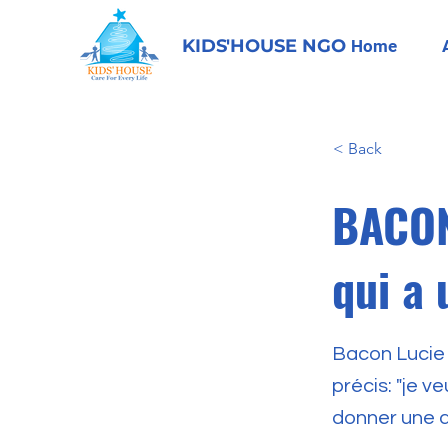
KIDS'HOUSE NGO
Home
< Back
BACON
qui a 
Bacon Lucie 
précis: "je v
donner une a