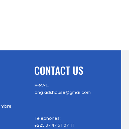
CONTACT US
E-MAIL :
ong.kidshouse@gmail.com
vembre
Téléphones :
+225 07 47 51 07 11