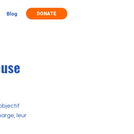
Blog
DONATE
euse
objectif
harge, leur