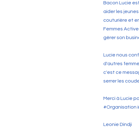
Bacon Lucie est
aider les jeunes
couturière et em
Femmes Actives 
gérer son busin
Lucie nous conf
d'autres femmes 
c'est ce messag
serrer les coude
Merci à Lucie po
#Organisation i
Leonie Dindji