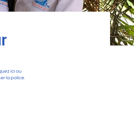
ur
uez ici ou
r la police.