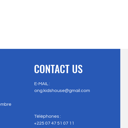
CONTACT US
E-MAIL :
ong.kidshouse@gmail.com
vembre
Téléphones :
+225 07 47 51 07 11