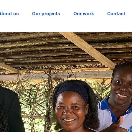
About us
Our projects
Our work
Contact