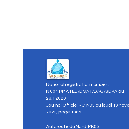
National registration number :
N 0041/MATED/DGAT/DAG/SDVA du
28.1.2020
Journal Officiel RCI N93 du jeudi 19 no
2020, page 1385
Autoroute du Nord, PK65,