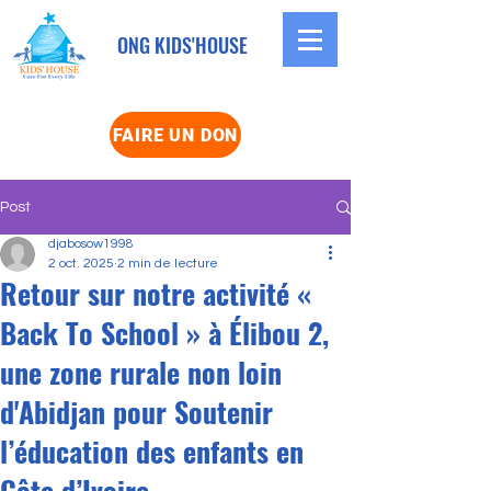
ONG KIDS'HOUSE
FAIRE UN DON
Post
djabosow1998
2 oct. 2025
2 min de lecture
Retour sur notre activité «
Back To School » à Élibou 2,
une zone rurale non loin
d'Abidjan pour Soutenir
l’éducation des enfants en
Côte d’Ivoire.