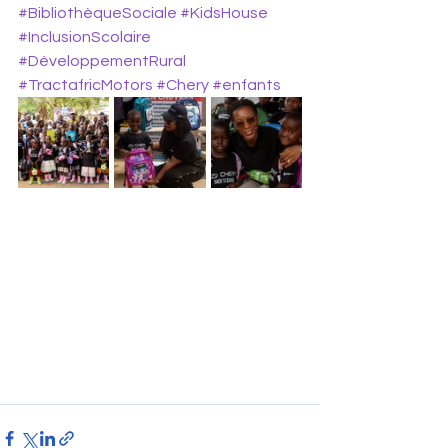
#BibliothèqueSociale
#KidsHouse
#InclusionScolaire
#DéveloppementRural
#TractafricMotors
#Chery
#enfants