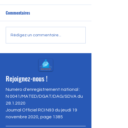
Commentaires
🎥 Retour en vidéo sur notre
Accès au finance
Rédigez un commentaire...
activité "Back To School" à
les femmes bénéfi
Élibou 2, un village non loin
projet FEMMES AC
d'Abidjan.
la région ME
Rejoignez-nous !
Numéro d'enregistrement national :
N 0041/MATED/DGAT/DAG/SDVA du
28.1.2020
Journal Officiel RCI N93 du jeudi 19
novembre 2020, page 1385